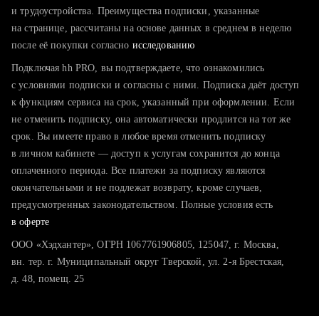
тратите много времени на поиск и вручную поднимаете
и трудоустройства. Преимущества подписки, указанные
резюме
на странице, рассчитаны на основе данных в среднем в неделю
после её покупки согласно
хотите сравнить себя с конкурентами и оценить шансы
исследованию
Подключая hh PRO, вы подтверждаете, что ознакомились
с условиями подписки и согласны с ними. Подписка даёт доступ
к функциям сервиса на срок, указанный при оформлении. Если
не отменить подписку, она автоматически продлится на тот же
срок. Вы имеете право в любое время отменить подписку
в личном кабинете — доступ к услугам сохранится до конца
оплаченного периода. Все платежи за подписку являются
окончательными и не подлежат возврату, кроме случаев,
предусмотренных законодательством. Полные условия есть
в оферте
ООО «Хэдхантер», ОГРН 1067761906805, 125047, г. Москва,
вн. тер. г. Муниципальный округ Тверской, ул. 2-я Брестская,
д. 48, помещ. 25