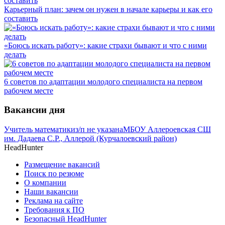
Карьерный план: зачем он нужен в начале карьеры и как его
составить
«Боюсь искать работу»: какие страхи бывают и что с ними
делать
6 советов по адаптации молодого специалиста на первом
рабочем месте
Вакансии дня
Учитель математики
з/п не указана
МБОУ Аллероевская СШ
им. Дадаева С.Р., Аллерой (Курчалоевский район)
HeadHunter
Размещение вакансий
Поиск по резюме
О компании
Наши вакансии
Реклама на сайте
Требования к ПО
Безопасный HeadHunter