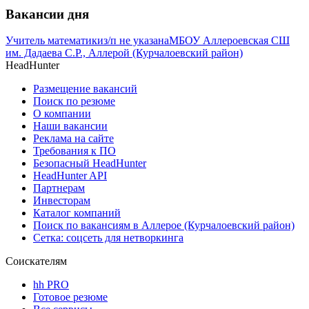
Вакансии дня
Учитель математики
з/п не указана
МБОУ Аллероевская СШ
им. Дадаева С.Р., Аллерой (Курчалоевский район)
HeadHunter
Размещение вакансий
Поиск по резюме
О компании
Наши вакансии
Реклама на сайте
Требования к ПО
Безопасный HeadHunter
HeadHunter API
Партнерам
Инвесторам
Каталог компаний
Поиск по вакансиям в Аллерое (Курчалоевский район)
Сетка: соцсеть для нетворкинга
Соискателям
hh PRO
Готовое резюме