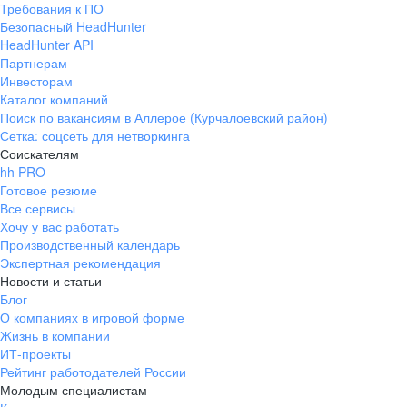
Требования к ПО
pr@ural.hh.ru
Безопасный HeadHunter
HeadHunter API
Краснодар
Партнерам
Инвесторам
ул. Янковского, д. 169, 7 этаж,
Каталог компаний
706 каб.
Поиск по вакансиям в Аллерое (Курчалоевский район)
+7 861 205-55-57
Сетка: соцсеть для нетворкинга
pr@krd.hh.ru
Соискателям
hh PRO
Готовое резюме
Владивосток
Все сервисы
пер. Ланинский д. 4, офис 3.4
Хочу у вас работать
Производственный календарь
+7 423 202-33-28
Экспертная рекомендация
pr@dv.hh.ru
Новости и статьи
Блог
Новосибирск
О компаниях в игровой форме
Жизнь в компании
ул. Большевистская, д. 35,
ИТ-проекты
помещение 21
Рейтинг работодателей России
+7 383 207-94-64
Молодым специалистам