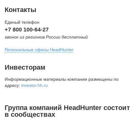
Контакты
Единый телефон
+7 800 100-64-27
звонок из регионов России бесплатный
Региональные офисы HeadHunter
Москва
Инвесторам
внутригородская территория
Информационные материалы компании размещены по
Муниципальный округ Тверской,
адресу:
investor.hh.ru
2-я Брестская ул., д. 48,
помещение 25
+7 495 974-64-27
Группа компаний HeadHunter состоит
+7 495 980-64-27
в сообществах
+7 495 134-92-24
press@hh.ru