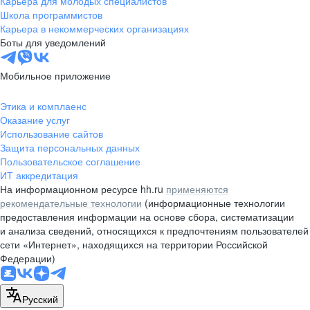
Карьера для молодых специалистов
pr@nsk.hh.ru
Школа программистов
Карьера в некоммерческих организациях
Минск
Боты для уведомлений
пр-т Дзержинского, д. 57,
10 этаж, помещение 45-1
Мобильное приложение
+375 (17)
336-03-02
Этика и комплаенс
pr@rabota.by
Оказание услуг
Использование сайтов
Алматы
Защита персональных данных
Пользовательское соглашение
пр. Абая, д. 151, БЦ Алатау,
ИТ аккредитация
12 этаж, офис 1209
На информационном ресурсе hh.ru
применяются
+7 727 232-13-13
рекомендательные технологии
(информационные технологии
pr@headhunter.com.kz
предоставления информации на основе сбора, систематизации
и анализа сведений, относящихся к предпочтениям пользователей
сети «Интернет», находящихся на территории Российской
Федерации)
Русский