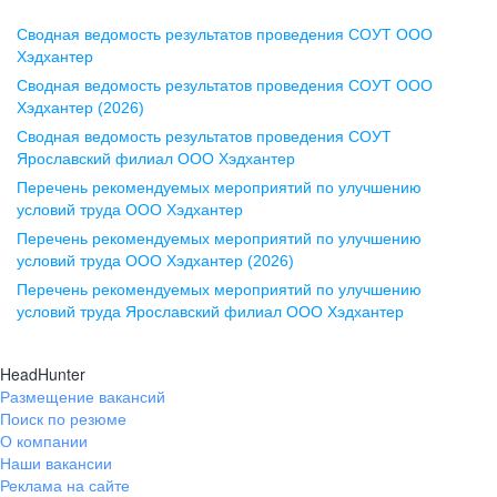
Сводная ведомость результатов проведения СОУТ ООО
Воронеж
Хэдхантер
Сводная ведомость результатов проведения СОУТ ООО
ул. Комиссаржевской, д. 10,
Хэдхантер (2026)
офис 1212
Сводная ведомость результатов проведения СОУТ
+7 473 280-05-05
Ярославский филиал ООО Хэдхантер
pr@vrn.hh.ru
Перечень рекомендуемых мероприятий по улучшению
условий труда ООО Хэдхантер
Казань
Перечень рекомендуемых мероприятий по улучшению
ул. Спартаковская, д. 2А, этаж 3,
условий труда ООО Хэдхантер (2026)
помещение 15
Перечень рекомендуемых мероприятий по улучшению
условий труда Ярославский филиал ООО Хэдхантер
+7 843 212-12-50
pr@kzn.hh.ru
HeadHunter
Размещение вакансий
Екатеринбург
Поиск по резюме
ул. Боевых Дружин, стр. 20,
О компании
5 этаж, офис 505, 521
Наши вакансии
Реклама на сайте
+7 343 226-79-99