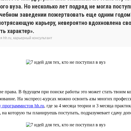
ого вуза. Но несколько лет подряд не могла посту
 учебном заведении пожертвовать еще одним годом? 
потрясающую карьеру, невероятно вдохновлена свое
ть характер».
 hh.ru, карьерный консультант
е права. В будущем при поиске работы это может стать твоим 
вание. На экспресс-курсах можно освоить азы многих профессий.
 программистов hh.ru
, где за 4 месяца теории и 3 месяца практ
, на которую ты планируешь поступать, подразумевает сдачу д