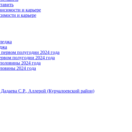
ставить
симости и карьере
еджа
ервом полугодии 2024 года
ловины 2024 года
адаева С.Р., Аллерой (Курчалоевский район)