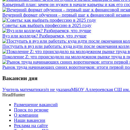
Карьерный план: зачем он нужен в начале карьеры и как его со
Вечерний формат обучения – первый шаг к финансовой незави
Советы: как выбрать профессию в 2025 году
Вуз или колледж? Разбираемся, что лучше
Поступать в вуз или работать: куда идти после окончания колл
Поколение Z: что происходило на молодежном рынке труда в п
Рынок труда начинающих синих воротничков: итоги первой по
Вакансии дня
Учитель математики
з/п не указана
МБОУ Аллероевская СШ им. Д
HeadHunter
Размещение вакансий
Поиск по резюме
О компании
Наши вакансии
Реклама на сайте