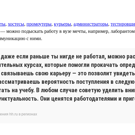
ты
,
хостесы
,
промоутеры
,
курьеры
,
администраторы
,
тестировщ
т — можно подыскать работу в вузе мечты, например, лаборанто
оммуникацию с ними.
, даже если раньше ты нигде не работал, можно ра
ительных курсах, которые помогли прокачать опре
ы связываешь свою карьеру — это позволит увидет
рассматриваешь вероятность поступления в следую
тать на учебу. В любом случае советую уделить вн
унктуальность. Они ценятся работодателями и приг
ния hh.ru в регионах