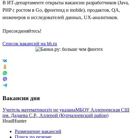
В ИТ-департаменте открыты вакансии разработчиков (Java,
PHP с ростом в Go, фронтенд и mobile), продактов, QA,
инженеров и исследователей данных, UX-аналитиков.
Присоединяйтесь!
Список вакансий на hh.ru
Вакансии дня
Учитель математики
з/п не указана
МБОУ Аллероевская СШ
им. Дадаева С.Р., Аллерой (Курчалоевский район)
HeadHunter
Размещение вакансий
Поиск по резюме