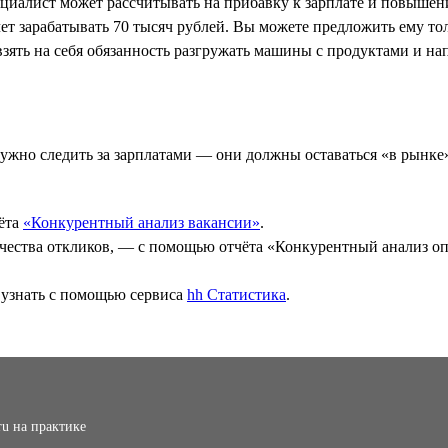
ециалист может рассчитывать на прибавку к зарплате и повышен
ет зарабатывать 70 тысяч рублей. Вы можете предложить ему то
взять на себя обязанность разгружать машины с продуктами и н
нужно следить за зарплатами — они должны оставаться «в рынке
чёта
«Конкурентный анализ вакансии»
.
оличества откликов, — с помощью отчёта «Конкурентный анализ 
 узнать с помощью сервиса
hh Статистика
.
ru на практике