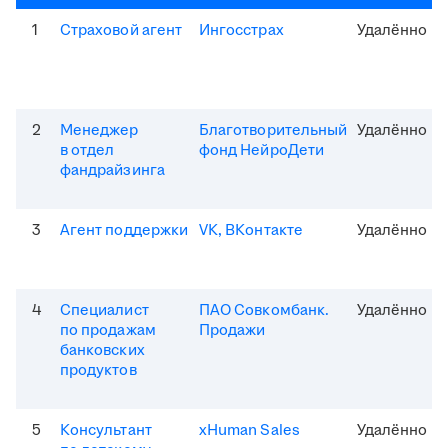
1
Страховой агент
Ингосстрах
Удалённо
2
Менеджер
Благотворительный
Удалённо
в отдел
фонд НейроДети
фандрайзинга
3
Агент поддержки
VK, ВКонтакте
Удалённо
4
Специалист
ПАО Совкомбанк.
Удалённо
по продажам
Продажи
банковских
продуктов
5
Консультант
xHuman Sales
Удалённо