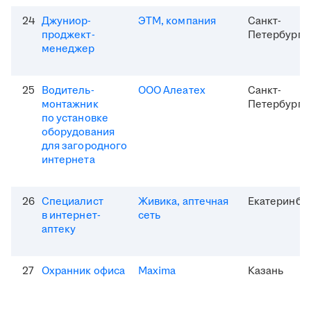
24
Джуниор-
ЭТМ, компания
Санкт-
проджект-
Петербург
менеджер
25
Водитель-
ООО Алеатех
Санкт-
монтажник
Петербург
по установке
оборудования
для загородного
интернета
26
Специалист
Живика, аптечная
Екатеринбу
в интернет-
сеть
аптеку
27
Охранник офиса
Maxima
Казань