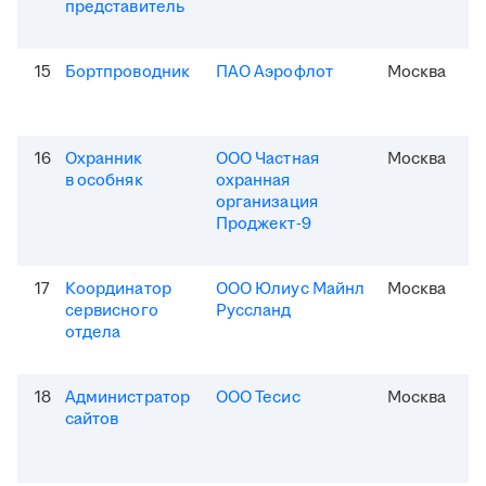
представитель
15
Бортпроводник
ПАО Аэрофлот
Москва
16
Охранник
ООО Частная
Москва
в особняк
охранная
организация
Проджект-9
17
Координатор
ООО Юлиус Майнл
Москва
сервисного
Руссланд
отдела
18
Администратор
ООО Тесис
Москва
сайтов