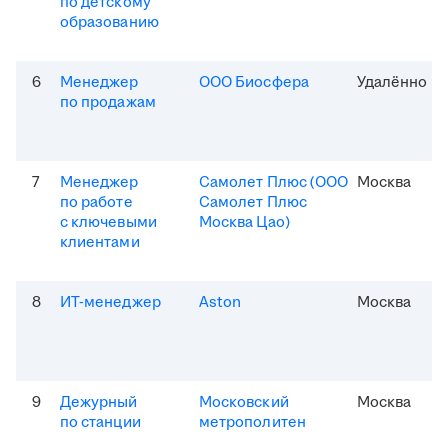
по детскому
образованию
6
Менеджер
ООО Биосфера
Удалённо
по продажам
7
Менеджер
Самолет Плюс (ООО
Москва
по работе
Самолет Плюс
с ключевыми
Москва Цао)
клиентами
8
ИТ-менеджер
Aston
Москва
9
Дежурный
Московский
Москва
по станции
метрополитен