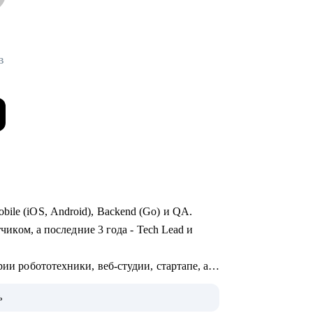
в
ile (iOS, Android), Backend (Go) и QA.
тчиком, а последние 3 года - Tech Lead и
рии робототехники, веб-студии, стартапе, а
OTT и стриминга.
ь
монолит с командой - могу помочь