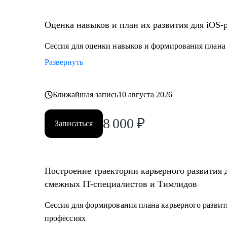
• Juinior и Middle мобильным разработчикам (iOS, An
• Любым IT-специалистам, кто хочет перейти на ру
Оценка навыков и план их развития для iOS-
• IT-лидам, кто недавно стал руководителем, и Proje
• Тестировщикам, аналитикам, Data-инженерам, backe
Сессия для оценки навыков и формирования плана 
Развернуть
Ближайшая запись
10 августа 2026
8 000
₽
Записаться
Построение траектории карьерного развития 
смежных IT-специалистов и Тимлидов
Сессия для формирования плана карьерного развит
профессиях