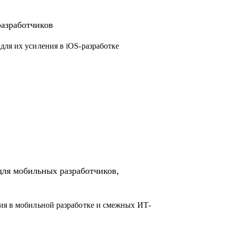
droid)
ководящую должность
разработчиков
ct-менеджерам
nd- и frontend-разработчикам
для их усиления в iOS-разработке
для мобильных разработчиков,
ия в мобильной разработке и смежных ИТ-