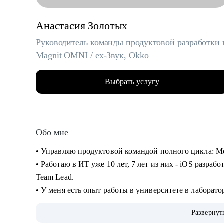
Анастасия Золотых
Руководитель команды продуктовой разработки 
Magnit OMNI / ex-Звук, Okko
Выбрать услугу
Обо мне
• Управляю продуктовой командой полного цикла: Mob
• Работаю в ИТ уже 10 лет, 7 лет из них - iOS разрабо
Team Lead.
• У меня есть опыт работы в университете в лаборато
последние 5 лет - в продуктовых компании в сфере 
Развернут
• На всех проектах работала с легаси и распиливала 