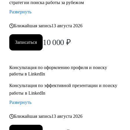
стратегии поиска работы за рубежом
адаптация резюме под конкретную позицию, принципы
Развернуть
работы с джоб бордами, понимание уровня зарплат.
• Поддержу на всех этапах поиска работы и переговоров с
Ближайшая запись
13 августа 2026
компанией (включая обсуждение зарплаты).
10 000
₽
Записаться
Кому могу помочь:
• Всем специалистам в сфере ИТ и маркетинга, кто хочет
строить карьеру за рубежом
• Руководителям и тем, кто хочет дорасти до
Консультация по оформлению профиля и поиску
работы в LinkedIn
управленческих позиций
Консультация по эффективной презентации и поиску
работы в LinkedIn
Развернуть
Ближайшая запись
13 августа 2026