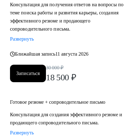
Консультация для получения ответов на вопросы по
Мидл и топ руководители.
теме поиска работы и развития карьеры, создания
• CEO/Генеральный директор
эффективного резюме и продающего
• Операционный директор/Исполнительный директор
сопроводительного письма.
• Коммерческий директор/Директор по продажам
Развернуть
• CFO/ Финансовый директор
• Технический директор
Ближайшая запись
11 августа 2026
• Директор по производству
• ИТ-директор
30 000
₽
• Директор по логистике и закупкам
Записаться
18 500
₽
• Директор по стратегическому развитию
• Директор по качеству
Готовое резюме + сопроводительное письмо
Для своих клиентов я — Карьерный доктор, который
поможет «диагностировать и вылечить» проблемы в
Консультация для создания эффективного резюме и
области профессионального развития: выявить сильные
продающего сопроводительного письма.
стороны и зоны роста, понять личную профессиональную
Развернуть
уникальность, найти оптимальное и актуальное решение, а