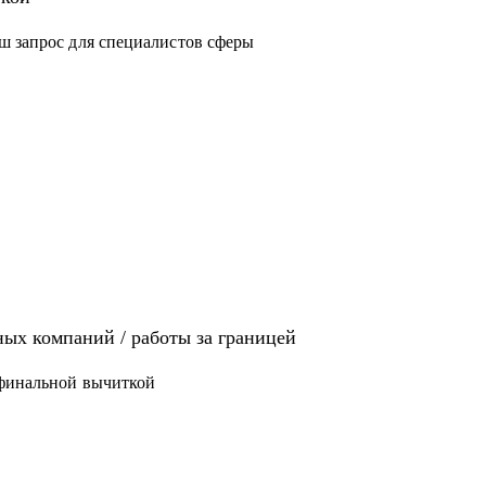
ш запрос для специалистов сферы
иях: Analytics, Strategy & Ops, Go-To-Market,
щет там работу
 / ЕВ1-А
ых компаний / работы за границей
 финальной вычиткой