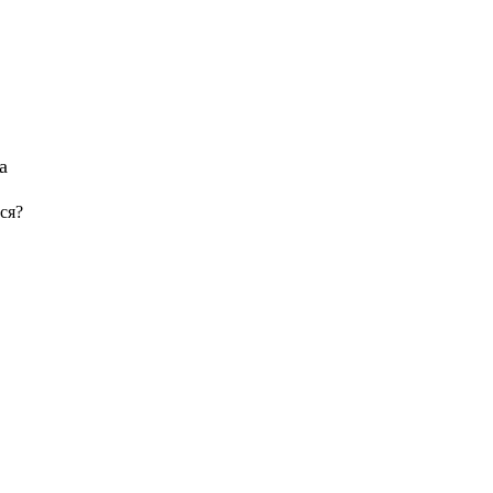
а
ся?