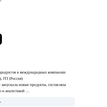
х продуктов в международных компаниях
), JTI (Россия)
ю и аналитикой
ь
 на Uber Eats