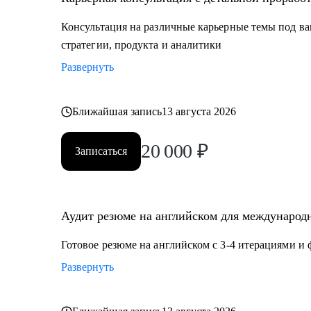
Кому могу помочь:
Консультация на различные карьерные темы под ва
Мои консультации подойдут тем, кто:
стратегии, продукта и аналитики
• Хочет найти работу в IT, FMCG, e-commerce на позиц
Развернуть
Product Management, Project Management
• Планирует переехать в Европу или США или уже и
• Думает об иммиграции в США по визе талантов О1
Ближайшая запись
13 августа 2026
• Хочет поступить в топовые бизнес школы в Европе
20 000
₽
Записаться
Аудит резюме на английском для международн
Готовое резюме на английском с 3-4 итерациями и
Развернуть