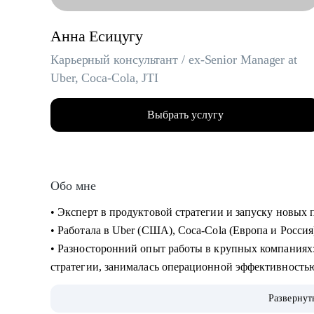
Анна Есицугу
Карьерный консультант / ex-Senior Manager at
Uber, Coca-Cola, JTI
Выбрать услугу
Обо мне
• Эксперт в продуктовой стратегии и запуску новы
• Работала в Uber (США), Coca-Cola (Европа и Россия
• Разносторонний опыт работы в крупных компаниях: запускала новые продукты, составляла
стратегии, занималась операционной эффективность
• Лидировала запуск quick commerce продукта в США «Uber Eats Market», а также создала сеть
Развернут
дарксторов для линии косметики Дженнифер Энистон