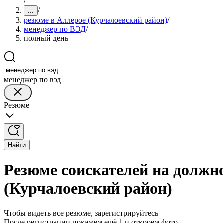
/
/
...
резюме в Аллерое (Курчалоевский район)
/
менеджер по ВЭД
/
полный день
менеджер по вэд
Резюме
Найти
Резюме соискателей на должн
(Курчалоевский район)
Чтобы видеть все резюме, зарегистрируйтесь
После регистрации покажем ещё 1 и откроем фото