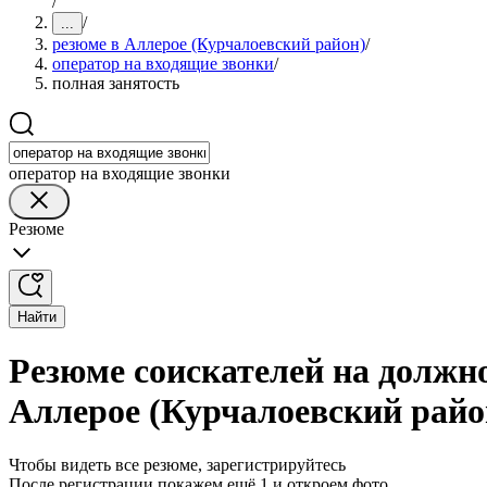
/
/
...
резюме в Аллерое (Курчалоевский район)
/
оператор на входящие звонки
/
полная занятость
оператор на входящие звонки
Резюме
Найти
Резюме соискателей на должно
Аллерое (Курчалоевский райо
Чтобы видеть все резюме, зарегистрируйтесь
После регистрации покажем ещё 1 и откроем фото