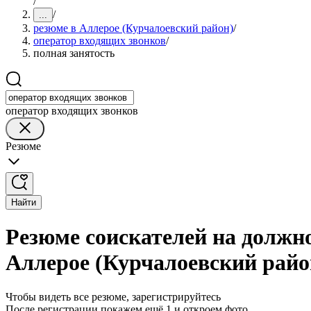
/
/
...
резюме в Аллерое (Курчалоевский район)
/
оператор входящих звонков
/
полная занятость
оператор входящих звонков
Резюме
Найти
Резюме соискателей на должно
Аллерое (Курчалоевский райо
Чтобы видеть все резюме, зарегистрируйтесь
После регистрации покажем ещё 1 и откроем фото