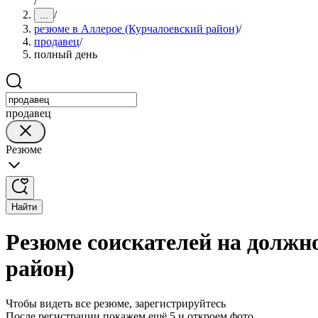
/
/
...
резюме в Аллерое (Курчалоевский район)
/
продавец
/
полный день
продавец
Резюме
Найти
Резюме соискателей на должн
район)
Чтобы видеть все резюме, зарегистрируйтесь
После регистрации покажем ещё 5 и откроем фото