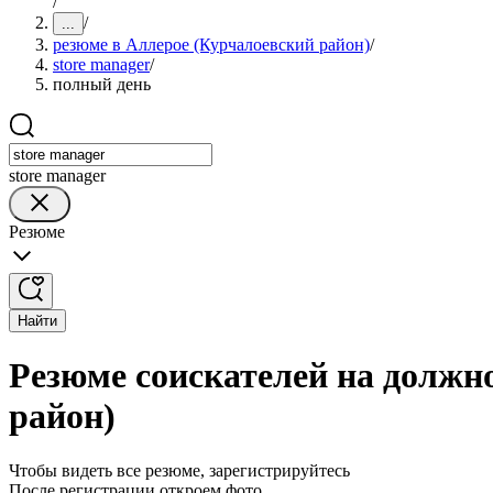
/
/
...
резюме в Аллерое (Курчалоевский район)
/
store manager
/
полный день
store manager
Резюме
Найти
Резюме соискателей на должно
район)
Чтобы видеть все резюме, зарегистрируйтесь
После регистрации откроем фото