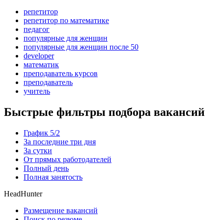
репетитор
репетитор по математике
педагог
популярные для женщин
популярные для женщин после 50
developer
математик
преподаватель курсов
преподаватель
учитель
Быстрые фильтры подбора вакансий
График 5/2
За последние три дня
За сутки
От прямых работодателей
Полный день
Полная занятость
HeadHunter
Размещение вакансий
Поиск по резюме