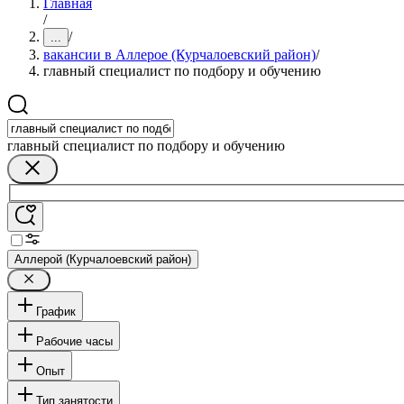
Главная
/
/
...
вакансии в Аллерое (Курчалоевский район)
/
главный специалист по подбору и обучению
главный специалист по подбору и обучению
Аллерой (Курчалоевский район)
График
Рабочие часы
Опыт
Тип занятости