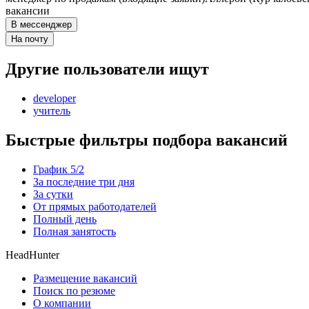
вакансии
В мессенджер
На почту
Другие пользователи ищут
developer
учитель
Быстрые фильтры подбора вакансий
График 5/2
За последние три дня
За сутки
От прямых работодателей
Полный день
Полная занятость
HeadHunter
Размещение вакансий
Поиск по резюме
О компании