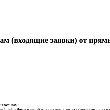
ам (входящие заявки) от прям
сылать вам?
кий район)
Без вакансий от кадровых агентств
Ключевые слова в 