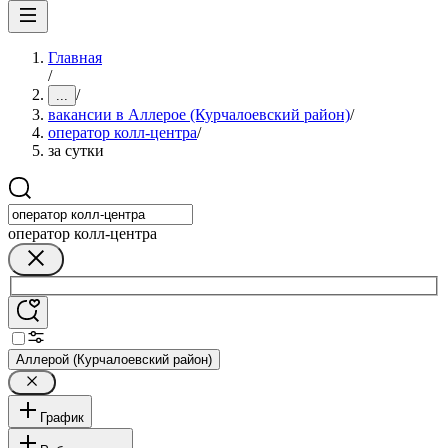
Главная
/
/
...
вакансии в Аллерое (Курчалоевский район)
/
оператор колл-центра
/
за сутки
оператор колл-центра
Аллерой (Курчалоевский район)
График