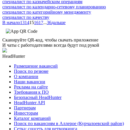
специалист по казначейским операциям
специалист по календарно-сетевому планированию
специалист по категорийному менеджменту
специалист по качеству
В начало
13
14
15
16
17
...
36
дальше
Сканируйте QR-код, чтобы скачать приложение
И чаты с работодателями всегда будут под рукой
HeadHunter
Размещение вакансий
Поиск по резюме
О компании
Наши вакансии
Реклама на сайте
Требования к ПО
Безопасный HeadHunter
HeadHunter API
Партнерам
Инвесторам
Каталог компаний
Поиск по вакансиям в Аллерое (Курчалоевский район)
Сетка: соцсеть для нетворкинга