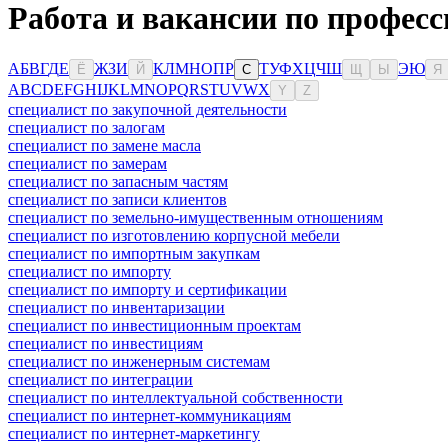
Работа и вакансии по професс
А
Б
В
Г
Д
Е
Ж
З
И
К
Л
М
Н
О
П
Р
Т
У
Ф
Х
Ц
Ч
Ш
Э
Ю
Ё
Й
С
Щ
Ы
Я
A
B
C
D
E
F
G
H
I
J
K
L
M
N
O
P
Q
R
S
T
U
V
W
X
Y
Z
специалист по закупочной деятельности
специалист по залогам
специалист по замене масла
специалист по замерам
специалист по запасным частям
специалист по записи клиентов
специалист по земельно-имущественным отношениям
специалист по изготовлению корпусной мебели
специалист по импортным закупкам
специалист по импорту
специалист по импорту и сертификации
специалист по инвентаризации
специалист по инвестиционным проектам
специалист по инвестициям
специалист по инженерным системам
специалист по интеграции
специалист по интеллектуальной собственности
специалист по интернет-коммуникациям
специалист по интернет-маркетингу