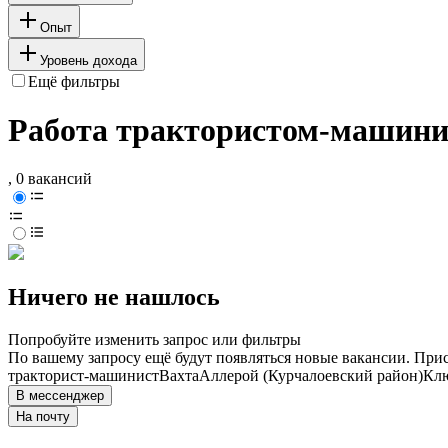
Опыт
Уровень дохода
Ещё фильтры
Работа трактористом-машинис
, 0 вакансий
Ничего не нашлось
Попробуйте изменить запрос или фильтры
По вашему запросу ещё будут появляться новые вакансии. При
тракторист-машинист
Вахта
Аллерой (Курчалоевский район)
Клю
В мессенджер
На почту