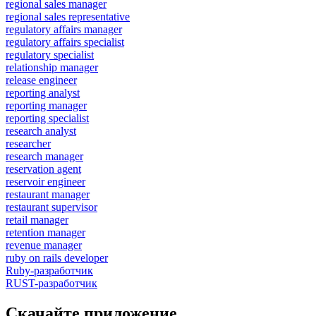
regional sales manager
regional sales representative
regulatory affairs manager
regulatory affairs specialist
regulatory specialist
relationship manager
release engineer
reporting analyst
reporting manager
reporting specialist
research analyst
researcher
research manager
reservation agent
reservoir engineer
restaurant manager
restaurant supervisor
retail manager
retention manager
revenue manager
ruby on rails developer
Ruby-разработчик
RUST-разработчик
Скачайте приложение