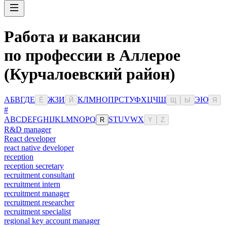
Работа и вакансии
по профессии в Аллерое
(Курчалоевский район)
А
Б
В
Г
Д
Е
Ж
З
И
К
Л
М
Н
О
П
Р
С
Т
У
Ф
Х
Ц
Ч
Ш
Э
Ю
Ё
Й
Щ
Ы
Я
#
A
B
C
D
E
F
G
H
I
J
K
L
M
N
O
P
Q
S
T
U
V
W
X
R
Y
Z
R&D manager
React developer
react native developer
reception
reception secretary
recruitment consultant
recruitment intern
recruitment manager
recruitment researcher
recruitment specialist
regional key account manager