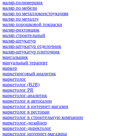
маляр-полимерщик
маляр по мебели
маляр по металлоконструкциям
маляр по металлу
маляр порошковой покраски
маляр-рихтовщик
маляр строительный
маляр-штукатур
маляр-штукатур отделочник
маляр-штукатур плиточник
мангальщик
мануальный терапевт
маркер
маркетинговый аналитик
маркетолог
маркетолог (B2B)
маркетолог PR
маркетолог-аналитик
маркетолог в автосалон
маркетолог в интернет-магазин
маркетолог в ресторан
маркетолог в строительную компанию
маркетолог-дизайнер
маркетолог-директолог
маркетолог интернет-магазина