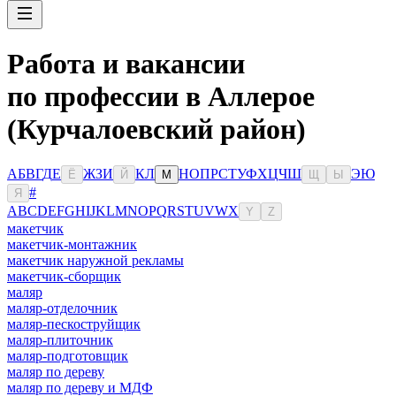
Работа и вакансии
по профессии в Аллерое
(Курчалоевский район)
А
Б
В
Г
Д
Е
Ж
З
И
К
Л
Н
О
П
Р
С
Т
У
Ф
Х
Ц
Ч
Ш
Э
Ю
Ё
Й
М
Щ
Ы
#
Я
A
B
C
D
E
F
G
H
I
J
K
L
M
N
O
P
Q
R
S
T
U
V
W
X
Y
Z
макетчик
макетчик-монтажник
макетчик наружной рекламы
макетчик-сборщик
маляр
маляр-отделочник
маляр-пескоструйщик
маляр-плиточник
маляр-подготовщик
маляр по дереву
маляр по дереву и МДФ