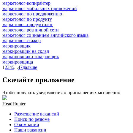
маркетолог-копирайтер
маркетолог мобильных приложений
маркетолог по продвижению
маркетолог по продукту
маркетолог-продуктолог
маркетолог розничной сети
маркетолог со знанием английского языка
маркетолог стажер
маркировщик
маркировщик на склад
маркировщик-стикеровщик
маркировщица
1
2
3
4
5
...
47
дальше
Скачайте приложение
Чтобы получать уведомления о приглашениях мгновенно
HeadHunter
Размещение вакансий
Поиск по резюме
О компании
Наши вакансии