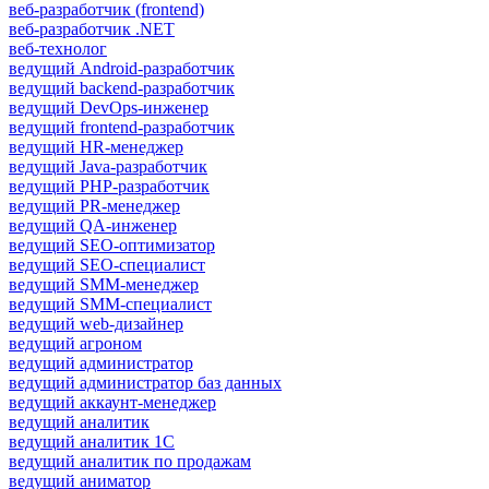
веб-разработчик (frontend)
веб-разработчик .NET
веб-технолог
ведущий Android-разработчик
ведущий backend-разработчик
ведущий DevOps-инженер
ведущий frontend-разработчик
ведущий HR-менеджер
ведущий Java-разработчик
ведущий PHP-разработчик
ведущий PR-менеджер
ведущий QA-инженер
ведущий SEO-оптимизатор
ведущий SEO-специалист
ведущий SMM-менеджер
ведущий SMM-специалист
ведущий web-дизайнер
ведущий агроном
ведущий администратор
ведущий администратор баз данных
ведущий аккаунт-менеджер
ведущий аналитик
ведущий аналитик 1С
ведущий аналитик по продажам
ведущий аниматор