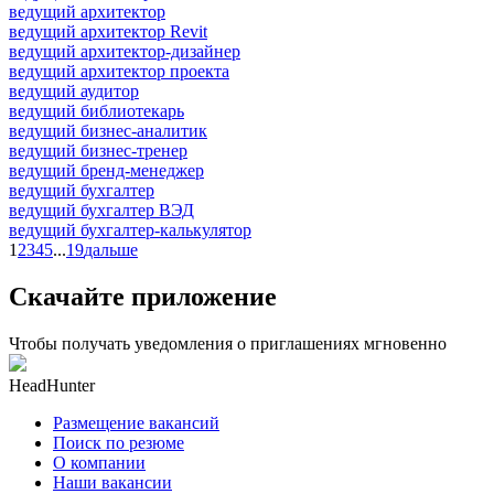
ведущий архитектор
ведущий архитектор Revit
ведущий архитектор-дизайнер
ведущий архитектор проекта
ведущий аудитор
ведущий библиотекарь
ведущий бизнес-аналитик
ведущий бизнес-тренер
ведущий бренд-менеджер
ведущий бухгалтер
ведущий бухгалтер ВЭД
ведущий бухгалтер-калькулятор
1
2
3
4
5
...
19
дальше
Скачайте приложение
Чтобы получать уведомления о приглашениях мгновенно
HeadHunter
Размещение вакансий
Поиск по резюме
О компании
Наши вакансии