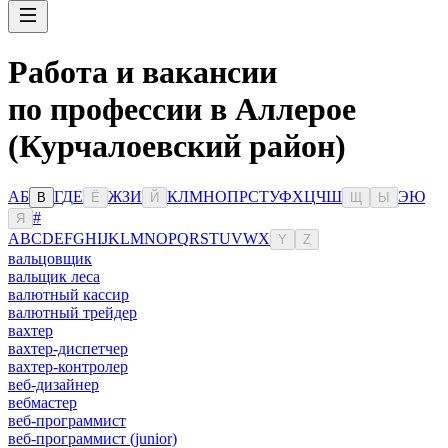
Работа и вакансии
по профессии в Аллерое
(Курчалоевский район)
А
Б
Г
Д
Е
Ж
З
И
К
Л
М
Н
О
П
Р
С
Т
У
Ф
Х
Ц
Ч
Ш
Э
Ю
В
Ё
Й
Щ
Ы
#
Я
A
B
C
D
E
F
G
H
I
J
K
L
M
N
O
P
Q
R
S
T
U
V
W
X
Y
Z
вальцовщик
вальщик леса
валютный кассир
валютный трейдер
вахтер
вахтер-диспетчер
вахтер-контролер
веб-дизайнер
вебмастер
веб-программист
веб-программист (junior)