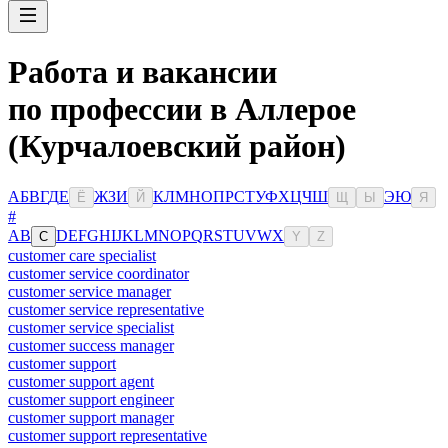
Работа и вакансии
по профессии в Аллерое
(Курчалоевский район)
А
Б
В
Г
Д
Е
Ж
З
И
К
Л
М
Н
О
П
Р
С
Т
У
Ф
Х
Ц
Ч
Ш
Э
Ю
Ё
Й
Щ
Ы
Я
#
A
B
D
E
F
G
H
I
J
K
L
M
N
O
P
Q
R
S
T
U
V
W
X
C
Y
Z
customer care specialist
customer service coordinator
customer service manager
customer service representative
customer service specialist
customer success manager
customer support
customer support agent
customer support engineer
customer support manager
customer support representative