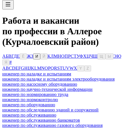
Работа и вакансии
по профессии в Аллерое
(Курчалоевский район)
А
Б
В
Г
Д
Е
Ж
З
К
Л
М
Н
О
П
Р
С
Т
У
Ф
Х
Ц
Ч
Ш
Э
Ю
Ё
И
Й
Щ
Ы
#
Я
A
B
C
D
E
F
G
H
I
J
K
L
M
N
O
P
Q
R
S
T
U
V
W
X
Y
Z
инженер по наладке и испытаниям
инженер по наладке и испытаниям электрооборудования
инженер по насосному оборудованию
инженер по научно-технической информации
инженер по нормированию труда
инженер по нормоконтролю
инженер по оборудованию
инженер по обследованию зданий и сооружений
инженер по обслуживанию
инженер по обслуживанию банкоматов
инженер по обслуживанию газового оборудования