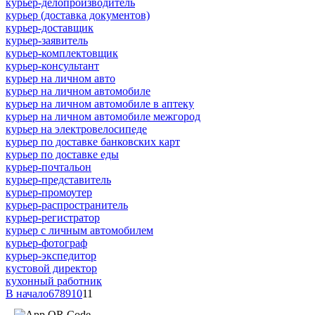
курьер-делопроизводитель
курьер (доставка документов)
курьер-доставщик
курьер-заявитель
курьер-комплектовщик
курьер-консультант
курьер на личном авто
курьер на личном автомобиле
курьер на личном автомобиле в аптеку
курьер на личном автомобиле межгород
курьер на электровелосипеде
курьер по доставке банковских карт
курьер по доставке еды
курьер-почтальон
курьер-представитель
курьер-промоутер
курьер-распространитель
курьер-регистратор
курьер с личным автомобилем
курьер-фотограф
курьер-экспедитор
кустовой директор
кухонный работник
В начало
6
7
8
9
10
11