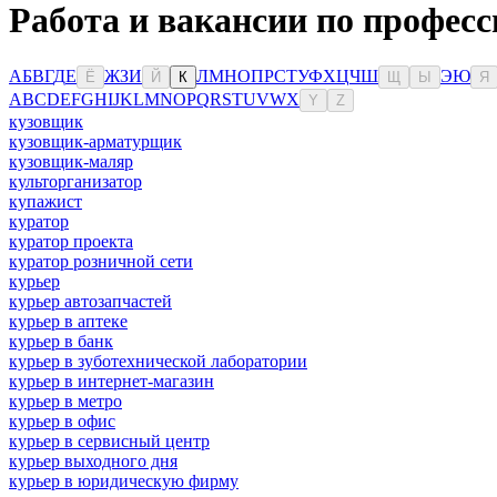
Работа и вакансии по професс
А
Б
В
Г
Д
Е
Ж
З
И
Л
М
Н
О
П
Р
С
Т
У
Ф
Х
Ц
Ч
Ш
Э
Ю
Ё
Й
К
Щ
Ы
Я
A
B
C
D
E
F
G
H
I
J
K
L
M
N
O
P
Q
R
S
T
U
V
W
X
Y
Z
кузовщик
кузовщик-арматурщик
кузовщик-маляр
культорганизатор
купажист
куратор
куратор проекта
куратор розничной сети
курьер
курьер автозапчастей
курьер в аптеке
курьер в банк
курьер в зуботехнической лаборатории
курьер в интернет-магазин
курьер в метро
курьер в офис
курьер в сервисный центр
курьер выходного дня
курьер в юридическую фирму