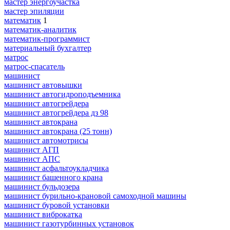
мастер энергоучастка
мастер эпиляции
математик
1
математик-аналитик
математик-программист
материальный бухгалтер
матрос
матрос-спасатель
машинист
машинист автовышки
машинист автогидроподъемника
машинист автогрейдера
машинист автогрейдера дз 98
машинист автокрана
машинист автокрана (25 тонн)
машинист автомотрисы
машинист АГП
машинист АПС
машинист асфальтоукладчика
машинист башенного крана
машинист бульдозера
машинист бурильно-крановой самоходной машины
машинист буровой установки
машинист виброкатка
машинист газотурбинных установок