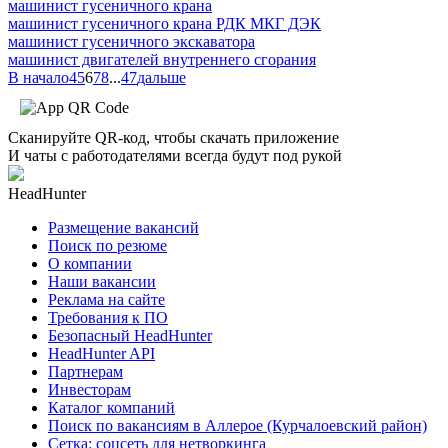
машинист гусеничного крана
машинист гусеничного крана РДК МКГ ДЭК
машинист гусеничного экскаватора
машинист двигателей внутреннего сгорания
В начало
4
5
6
7
8
...
47
дальше
Сканируйте QR-код, чтобы скачать приложение
И чаты с работодателями всегда будут под рукой
HeadHunter
Размещение вакансий
Поиск по резюме
О компании
Наши вакансии
Реклама на сайте
Требования к ПО
Безопасный HeadHunter
HeadHunter API
Партнерам
Инвесторам
Каталог компаний
Поиск по вакансиям в Аллерое (Курчалоевский район)
Сетка: соцсеть для нетворкинга