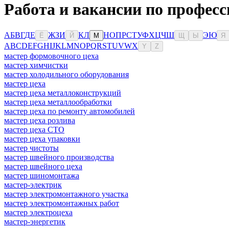
Работа и вакансии по професс
А
Б
В
Г
Д
Е
Ж
З
И
К
Л
Н
О
П
Р
С
Т
У
Ф
Х
Ц
Ч
Ш
Э
Ю
Ё
Й
М
Щ
Ы
Я
A
B
C
D
E
F
G
H
I
J
K
L
M
N
O
P
Q
R
S
T
U
V
W
X
Y
Z
мастер формовочного цеха
мастер химчистки
мастер холодильного оборудования
мастер цеха
мастер цеха металлоконструкций
мастер цеха металлообработки
мастер цеха по ремонту автомобилей
мастер цеха розлива
мастер цеха СТО
мастер цеха упаковки
мастер чистоты
мастер швейного производства
мастер швейного цеха
мастер шиномонтажа
мастер-электрик
мастер электромонтажного участка
мастер электромонтажных работ
мастер электроцеха
мастер-энергетик