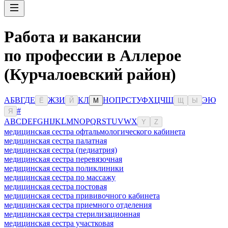
Работа и вакансии
по профессии в Аллерое
(Курчалоевский район)
А
Б
В
Г
Д
Е
Ж
З
И
К
Л
Н
О
П
Р
С
Т
У
Ф
Х
Ц
Ч
Ш
Э
Ю
Ё
Й
М
Щ
Ы
#
Я
A
B
C
D
E
F
G
H
I
J
K
L
M
N
O
P
Q
R
S
T
U
V
W
X
Y
Z
медицинская сестра офтальмологического кабинета
медицинская сестра палатная
медицинская сестра (педиатрия)
медицинская сестра перевязочная
медицинская сестра поликлиники
медицинская сестра по массажу
медицинская сестра постовая
медицинская сестра прививочного кабинета
медицинская сестра приемного отделения
медицинская сестра стерилизационная
медицинская сестра участковая