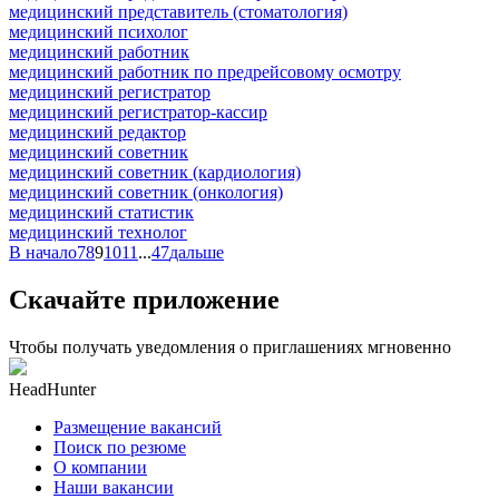
медицинский представитель (стоматология)
медицинский психолог
медицинский работник
медицинский работник по предрейсовому осмотру
медицинский регистратор
медицинский регистратор-кассир
медицинский редактор
медицинский советник
медицинский советник (кардиология)
медицинский советник (онкология)
медицинский статистик
медицинский технолог
В начало
7
8
9
10
11
...
47
дальше
Скачайте приложение
Чтобы получать уведомления о приглашениях мгновенно
HeadHunter
Размещение вакансий
Поиск по резюме
О компании
Наши вакансии