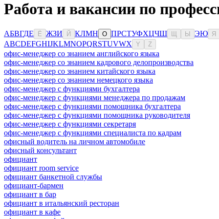
Работа и вакансии по професс
А
Б
В
Г
Д
Е
Ж
З
И
К
Л
М
Н
П
Р
С
Т
У
Ф
Х
Ц
Ч
Ш
Э
Ю
Ё
Й
О
Щ
Ы
Я
A
B
C
D
E
F
G
H
I
J
K
L
M
N
O
P
Q
R
S
T
U
V
W
X
Y
Z
офис-менеджер со знанием английского языка
офис-менеджер со знанием кадрового делопроизводства
офис-менеджер со знанием китайского языка
офис-менеджер со знанием немецкого языка
офис-менеджер с функциями бухгалтера
офис-менеджер с функциями менеджера по продажам
офис-менеджер с функциями помощника бухгалтера
офис-менеджер с функциями помощника руководителя
офис-менеджер с функциями секретаря
офис-менеджер с функциями специалиста по кадрам
офисный водитель на личном автомобиле
офисный консультант
официант
официант room service
официант банкетной службы
официант-бармен
официант в бар
официант в итальянский ресторан
официант в кафе