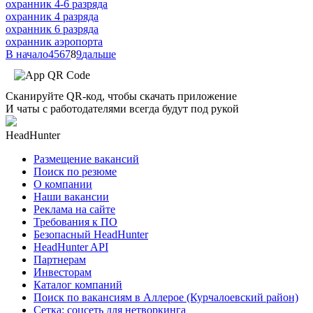
охранник 4-6 разряда
охранник 4 разряда
охранник 6 разряда
охранник аэропорта
В начало
4
5
6
7
8
9
дальше
Сканируйте QR-код, чтобы скачать приложение
И чаты с работодателями всегда будут под рукой
HeadHunter
Размещение вакансий
Поиск по резюме
О компании
Наши вакансии
Реклама на сайте
Требования к ПО
Безопасный HeadHunter
HeadHunter API
Партнерам
Инвесторам
Каталог компаний
Поиск по вакансиям в Аллерое (Курчалоевский район)
Сетка: соцсеть для нетворкинга