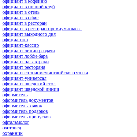
официант в кофейню
официант в ночной клуб
официант в отель
официант в офис
официант в ресторан
официант в ресторан премиум-класса
официант выходного дня
официантка
официант-кассир
официант линии раздачи
официант лобби-бара
официант на завтраки
официант ресторана
официант со знанием английского языка
официант-универсал
официант шведский стол
официант шведской линии
оформитель
оформитель документов
оформитель заявок
оформитель подарков
оформитель пропусков
офтальмолог
охотовед
охранник