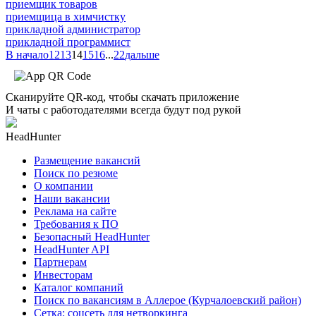
приемщик товаров
приемщица в химчистку
прикладной администратор
прикладной программист
В начало
12
13
14
15
16
...
22
дальше
Сканируйте QR-код, чтобы скачать приложение
И чаты с работодателями всегда будут под рукой
HeadHunter
Размещение вакансий
Поиск по резюме
О компании
Наши вакансии
Реклама на сайте
Требования к ПО
Безопасный HeadHunter
HeadHunter API
Партнерам
Инвесторам
Каталог компаний
Поиск по вакансиям в Аллерое (Курчалоевский район)
Сетка: соцсеть для нетворкинга