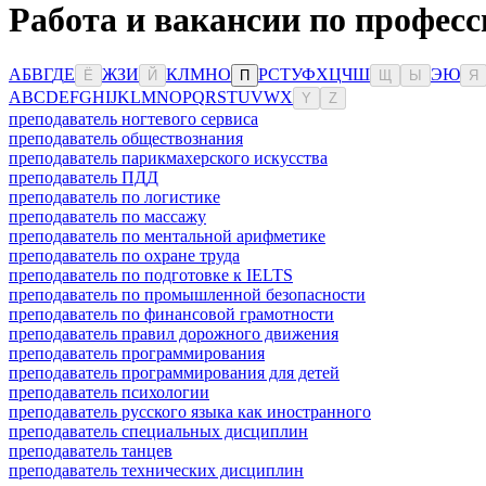
Работа и вакансии по професс
А
Б
В
Г
Д
Е
Ж
З
И
К
Л
М
Н
О
Р
С
Т
У
Ф
Х
Ц
Ч
Ш
Э
Ю
Ё
Й
П
Щ
Ы
Я
A
B
C
D
E
F
G
H
I
J
K
L
M
N
O
P
Q
R
S
T
U
V
W
X
Y
Z
преподаватель ногтевого сервиса
преподаватель обществознания
преподаватель парикмахерского искусства
преподаватель ПДД
преподаватель по логистике
преподаватель по массажу
преподаватель по ментальной арифметике
преподаватель по охране труда
преподаватель по подготовке к IELTS
преподаватель по промышленной безопасности
преподаватель по финансовой грамотности
преподаватель правил дорожного движения
преподаватель программирования
преподаватель программирования для детей
преподаватель психологии
преподаватель русского языка как иностранного
преподаватель специальных дисциплин
преподаватель танцев
преподаватель технических дисциплин