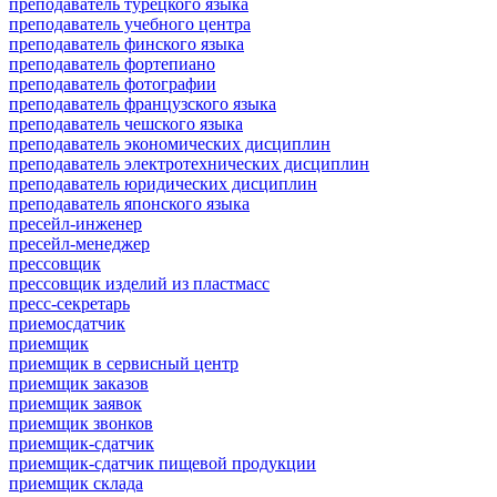
преподаватель турецкого языка
преподаватель учебного центра
преподаватель финского языка
преподаватель фортепиано
преподаватель фотографии
преподаватель французского языка
преподаватель чешского языка
преподаватель экономических дисциплин
преподаватель электротехнических дисциплин
преподаватель юридических дисциплин
преподаватель японского языка
пресейл-инженер
пресейл-менеджер
прессовщик
прессовщик изделий из пластмасс
пресс-секретарь
приемосдатчик
приемщик
приемщик в сервисный центр
приемщик заказов
приемщик заявок
приемщик звонков
приемщик-сдатчик
приемщик-сдатчик пищевой продукции
приемщик склада