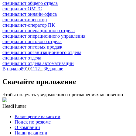
специалист общего отдела
специалист ОМТС
специалист онлайн-офиса
специалист-оператор
специалист-оператор ПК
специалист операционного отдела
специалист операционного управления
специалист оптового отдела
специалист оптовых продаж
специалист организационного отдела
специалист отдела
специалист отдела автоматизации
В начало
8
9
10
11
12
...
36
дальше
Скачайте приложение
Чтобы получать уведомления о приглашениях мгновенно
HeadHunter
Размещение вакансий
Поиск по резюме
О компании
Наши вакансии