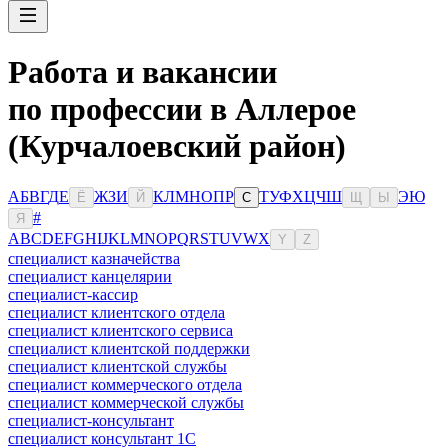
Работа и вакансии
по профессии в Аллерое
(Курчалоевский район)
А
Б
В
Г
Д
Е
Ж
З
И
К
Л
М
Н
О
П
Р
Т
У
Ф
Х
Ц
Ч
Ш
Э
Ю
Ё
Й
С
Щ
Ы
#
Я
A
B
C
D
E
F
G
H
I
J
K
L
M
N
O
P
Q
R
S
T
U
V
W
X
Y
Z
специалист казначейства
специалист канцелярии
специалист-кассир
специалист клиентского отдела
специалист клиентского сервиса
специалист клиентской поддержки
специалист клиентской службы
специалист коммерческого отдела
специалист коммерческой службы
специалист-консультант
специалист консультант 1С