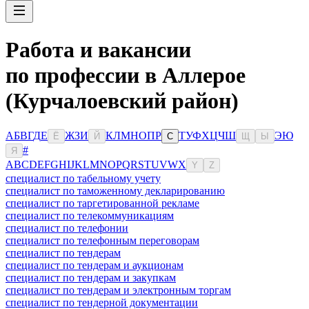
Работа и вакансии
по профессии в Аллерое
(Курчалоевский район)
А
Б
В
Г
Д
Е
Ж
З
И
К
Л
М
Н
О
П
Р
Т
У
Ф
Х
Ц
Ч
Ш
Э
Ю
Ё
Й
С
Щ
Ы
#
Я
A
B
C
D
E
F
G
H
I
J
K
L
M
N
O
P
Q
R
S
T
U
V
W
X
Y
Z
специалист по табельному учету
специалист по таможенному декларированию
специалист по таргетированной рекламе
специалист по телекоммуникациям
специалист по телефонии
специалист по телефонным переговорам
специалист по тендерам
специалист по тендерам и аукционам
специалист по тендерам и закупкам
специалист по тендерам и электронным торгам
специалист по тендерной документации