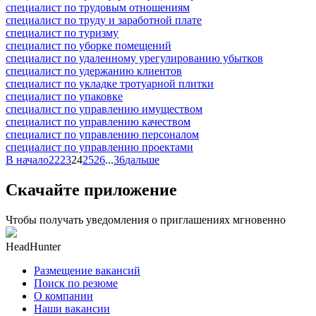
специалист по трудовым отношениям
специалист по труду и заработной плате
специалист по туризму
специалист по уборке помещений
специалист по удаленному урегулированию убытков
специалист по удержанию клиентов
специалист по укладке тротуарной плитки
специалист по упаковке
специалист по управлению имуществом
специалист по управлению качеством
специалист по управлению персоналом
специалист по управлению проектами
В начало
22
23
24
25
26
...
36
дальше
Скачайте приложение
Чтобы получать уведомления о приглашениях мгновенно
HeadHunter
Размещение вакансий
Поиск по резюме
О компании
Наши вакансии