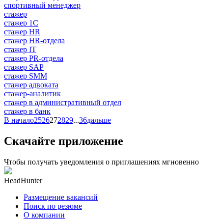
спортивный менеджер
стажер
стажер 1С
стажер HR
стажер HR-отдела
стажер IT
стажер PR-отдела
стажер SAP
стажер SMM
стажер адвоката
стажер-аналитик
стажер в административный отдел
стажер в банк
В начало
25
26
27
28
29
...
36
дальше
Скачайте приложение
Чтобы получать уведомления о приглашениях мгновенно
HeadHunter
Размещение вакансий
Поиск по резюме
О компании