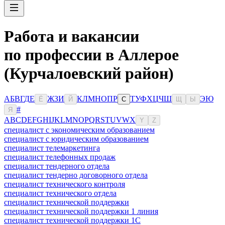
Работа и вакансии
по профессии в Аллерое
(Курчалоевский район)
А
Б
В
Г
Д
Е
Ж
З
И
К
Л
М
Н
О
П
Р
Т
У
Ф
Х
Ц
Ч
Ш
Э
Ю
Ё
Й
С
Щ
Ы
#
Я
A
B
C
D
E
F
G
H
I
J
K
L
M
N
O
P
Q
R
S
T
U
V
W
X
Y
Z
специалист с экономическим образованием
специалист с юридическим образованием
специалист телемаркетинга
специалист телефонных продаж
специалист тендерного отдела
специалист тендерно договорного отдела
специалист технического контроля
специалист технического отдела
специалист технической поддержки
специалист технической поддержки 1 линия
специалист технической поддержки 1С