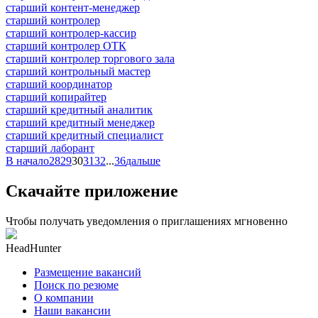
старший контент-менеджер
старший контролер
старший контролер-кассир
старший контролер ОТК
старший контролер торгового зала
старший контрольный мастер
старший координатор
старший копирайтер
старший кредитный аналитик
старший кредитный менеджер
старший кредитный специалист
старший лаборант
В начало
28
29
30
31
32
...
36
дальше
Скачайте приложение
Чтобы получать уведомления о приглашениях мгновенно
HeadHunter
Размещение вакансий
Поиск по резюме
О компании
Наши вакансии