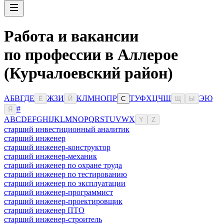
Работа и вакансии
по профессии в Аллерое
(Курчалоевский район)
А
Б
В
Г
Д
Е
Ж
З
И
К
Л
М
Н
О
П
Р
Т
У
Ф
Х
Ц
Ч
Ш
Э
Ю
Ё
Й
С
Щ
Ы
#
Я
A
B
C
D
E
F
G
H
I
J
K
L
M
N
O
P
Q
R
S
T
U
V
W
X
Y
Z
старший инвестиционный аналитик
старший инженер
старший инженер-конструктор
старший инженер-механик
старший инженер по охране труда
старший инженер по тестированию
старший инженер по эксплуатации
старший инженер-программист
старший инженер-проектировщик
старший инженер ПТО
старший инженер-строитель