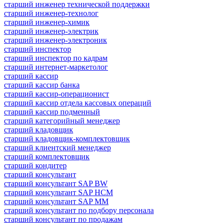
старший инженер технической поддержки
старший инженер-технолог
старший инженер-химик
старший инженер-электрик
старший инженер-электроник
старший инспектор
старший инспектор по кадрам
старший интернет-маркетолог
старший кассир
старший кассир банка
старший кассир-операционист
старший кассир отдела кассовых операций
старший кассир подменный
старший категорийный менеджер
старший кладовщик
старший кладовщик-комплектовщик
старший клиентский менеджер
старший комплектовщик
старший кондитер
старший консультант
старший консультант SAP BW
старший консультант SAP HCM
старший консультант SAP MM
старший консультант по подбору персонала
старший консультант по продажам